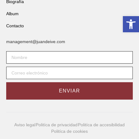
Biografía
Album
Abrir 
Contacto
management@juandeive.com
ENVIAR
Aviso legal
Politíca de privacidad
Politíca de accesibilidad
Politíca de cookies